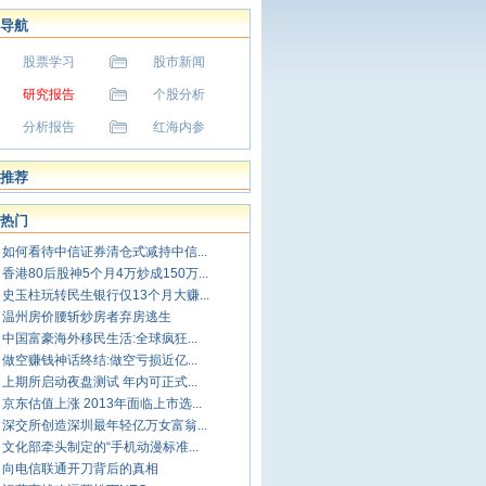
导航
股票学习
股市新闻
研究报告
个股分析
分析报告
红海内参
推荐
热门
如何看待中信证券清仓式减持中信...
香港80后股神5个月4万炒成150万...
史玉柱玩转民生银行仅13个月大赚...
温州房价腰斩炒房者弃房逃生
中国富豪海外移民生活:全球疯狂...
做空赚钱神话终结:做空亏损近亿...
上期所启动夜盘测试 年内可正式...
京东估值上涨 2013年面临上市选...
深交所创造深圳最年轻亿万女富翁...
文化部牵头制定的“手机动漫标准...
向电信联通开刀背后的真相