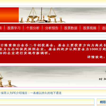
闻
股票学习
个股分析
分析报告
股票数据
股票视频
选
:
保荐人为PE介绍项目：一条难以持久的地下通道
精彩