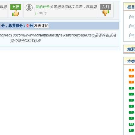
请您
差的评价
如果您觉得此文章差，就请您
栏目
0%
(
0
)
0
分，总共得分：
0
分
188com\wwwroot\template\style\xslt\showpage.xslt)是否存在或者
是否符合XSLT标准
精彩
本类
1
2
3
4
5
6
7
8
9
10
11