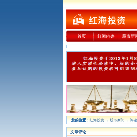
首页
红海内参
股市新
您的位置
：
红海投资
→
股市新闻
→ 评论
文章评论