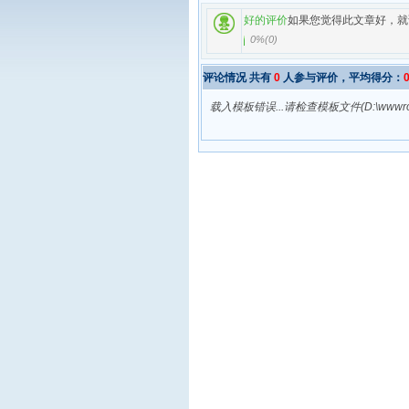
好的评价
如果您觉得此文章好，就
0%
(
0
)
评论情况 共有
0
人参与评价，平均得分：
载入模板错误...请检查模板文件(D:\wwwroot\red